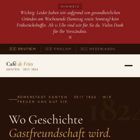
HINWEIS
Wichtig: Leider haben wir aufgrund von gesundheitlichen
Gründen am Wochenende (Samstag sowie Sonntag) kein
Frühstücksbuffet. Ab 11 Uhr sind wir für Sie da. Vielen Dank
für Ihr Verständnis.
✕
🇩🇪 DEUTSCH
🇬🇧 ENGLISH
🇳🇱 NEDERLANDS
Café
de Fries
XANTEN · SEIT 1824
182
RÖMERSTADT XANTEN · SEIT 1824 · WIR
FREUEN UNS AUF SIE
Wo Geschichte
Gastfreundschaft wird.