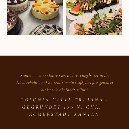
"
Xanten — 2.000 Jahre Geschichte, eingebettet in den
Niederrhein. Und mittendrin: ein Café, das fast genauso
alt ist wie die Stadt selbst.
"
COLONIA ULPIA TRAIANA ·
GEGRÜNDET 100 N. CHR. ·
RÖMERSTADT XANTEN