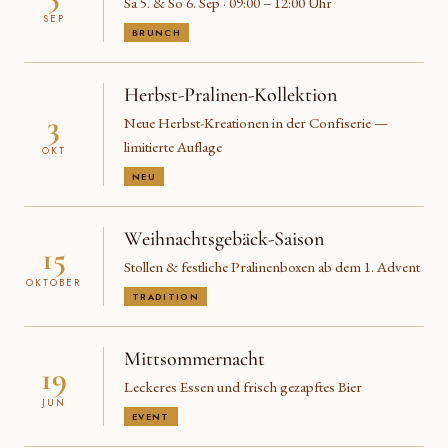
Sa 5. & So 6. Sep · 09:00 – 12:00 Uhr
SEP
BRUNCH
Herbst-Pralinen-Kollektion
3
Neue Herbst-Kreationen in der Confiserie —
limitierte Auflage
OKT
NEU
Weihnachtsgebäck-Saison
15
Stollen & festliche Pralinenboxen ab dem 1. Advent
OKTOBER
TRADITION
Mittsommernacht
19
Leckeres Essen und frisch gezapftes Bier
JUN
EVENT